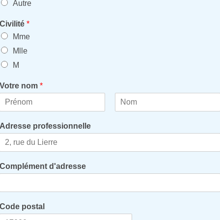
Autre
Civilité
*
Mme
Mlle
M
Votre nom
*
P
N
r
o
Adresse professionnelle
é
m
n
o
m
Complément d'adresse
Code postal