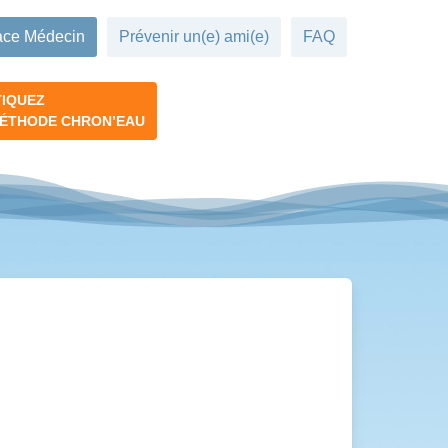
ce Médecin
Prévenir un(e) ami(e)
FAQ
TIQUEZ
MÉTHODE CHRON’EAU